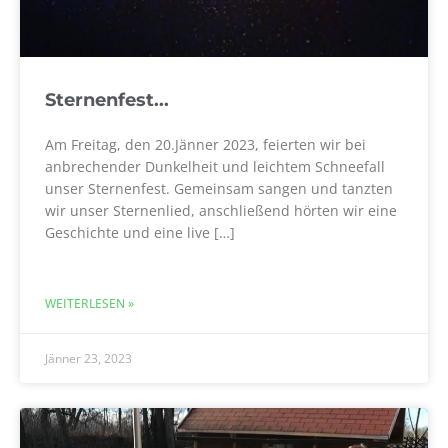
Sternenfest...
Am Freitag, den 20.Jänner 2023, feierten wir bei
anbrechender Dunkelheit und leichtem Schneefall
unser Sternenfest. Gemeinsam sangen und tanzten
wir unser Sternenlied, anschließend hörten wir eine
Geschichte und eine live […]
WEITERLESEN »
Jänner 23, 2023