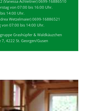
 (Vanessa Achleitner) 0699-16886510
rstag von 07:00 bis 16:00 Uhr.
 bis 14:00 Uhr.
drea Wetzelmaier) 0699-16886521
g von 07:00 bis 14:00 Uhr.
rgruppe Grashüpfer & Waldkäuzchen
 7, 4222 St. Georgen/Gusen