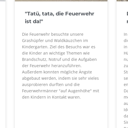
"Tatü, tata, die Feuerwehr
ist da!"
Die Feuerwehr besuchte unsere
In
Grashüpfer und Waldkäuzchen im
di
Kindergarten. Ziel des Besuchs war es
in
die Kinder an wichtige Themen wie
Hü
Brandschutz, Notruf und die Aufgaben
nu
der Feuerwehr heranzuführen.
z
Außerdem konnten mögliche Ängste
St
abgebaut werden, indem sie sehr vieles
se
ausprobieren durften und die
en
Feuerwehrmänner "auf Augenhöhe" mit
Da
den Kindern in Kontakt waren.
mo
au
Id
da
Si