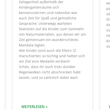
Gelegenheit außerhalb der
we
Kindergartenräume sich
pa
kennenzulernen und nebenbei war
od
auch Zeit für Spaß und gemütliche
Di
Gespräche. Unterwegs warteten
da
Stationen auf die Kinder zum Sammeln
si
von Naturmaterialien, aus denen wir am
Ha
Ziel gemeinsam ein wunderschönes
Ki
Mandala legten.
si
Alle Kinder (und auch die Eltern 🙂
marschierten so tüchtig und hatten sich
am Ziel eine Medaille verdient!
Schön, dass ihr euch trotz dunkler
Regenwolken nicht abschrecken habt
lassen, und so zahlreich dabei wart.
WEITERLESEN »